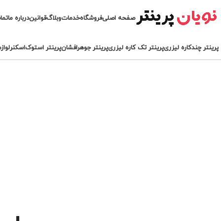
صفحه اصلی
فروشگاه
خدمات
وبلاگ
قوانین
درباره ما
تما
پرینتر چندکاره لیزری
پرینتر تک کاره لیزری
پرینتر جوهرافشان
پرینتر استوک
اسکنر
لواز