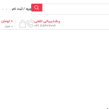
ورود / ثبت نام
0
تومان
پـشـتـیـبانی تلفنی
88307006 021
0
مورد