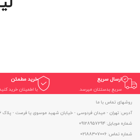
لی
ارسال سریع
خرید مطمئن
سریع بدستتان میرسد.
با اطمینان خرید کنید.
روشهای تماس با ما
آدرس: تهران - میدان فردوسی - خیابان شهید موسوی یا فرصت - پلاک 46 - واحد 1
شماره موبایل: 09128957294
شماره تماس: 02188307006