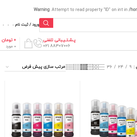
Warning
: Attempt to read property "ID" on int in
/ho
ورود / ثبت نام
0
تومان
پـشـتـیـبانی تلفنی
88307006 021
0
مورد
36
24
9