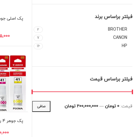
فیلتر براساس برند
پک اصلی جوه
BROTHER
2
CANON
7
HP
16
فیلتر براساس قیمت
قيمت:
0 تومان
—
200,000,000 تومان
صافی
پک جوهر 4 رنگ کانن مدل Gl-41