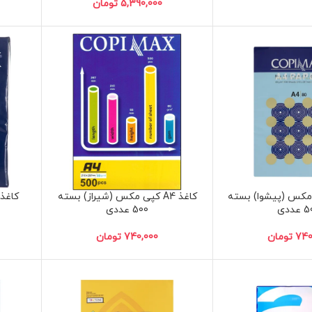
تومان
 کپی مکس (پیشوا) بسته
کاغذ A4 کپی مکس (شیراز) بسته
عددی
500 عددی
تومان
تومان