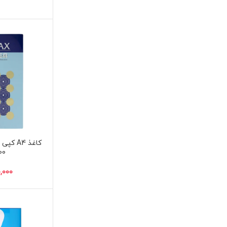
کاغذ A4
500 