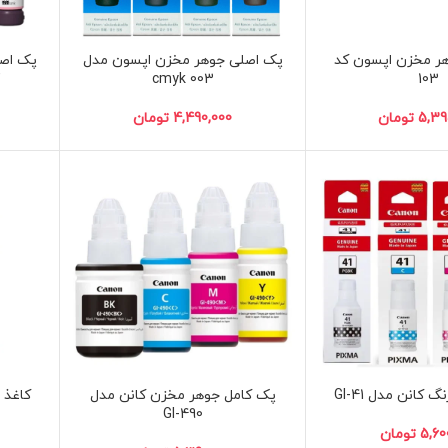
ر مخزن اپسون کد
پک اصلی جوهر مخزن اپسون مدل
پک اص
103
003 cmyk
7
تومان
تومان
پک کامل جوهر مخزن کانن مدل
کاغذ A4 دابل آ بسته 500 عددی
GI-490
تومان