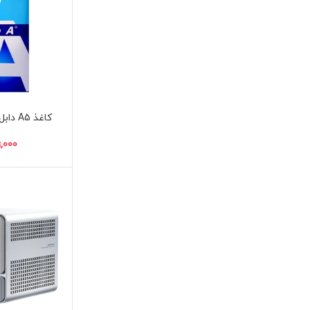
کاغذ A5 دابل آ بسته 500 عددی