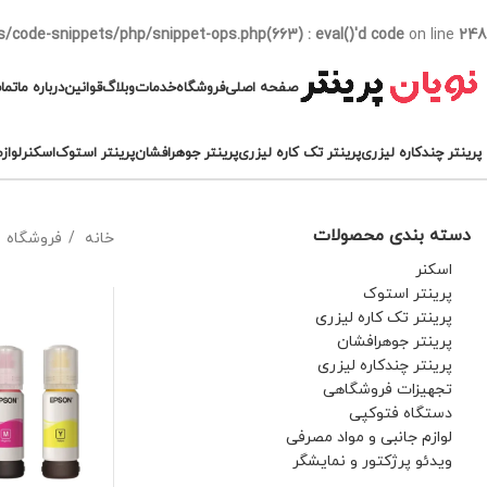
/code-snippets/php/snippet-ops.php(663) : eval()'d code
on line
248
صفحه اصلی
فروشگاه
خدمات
وبلاگ
قوانین
درباره ما
تما
پرینتر چندکاره لیزری
پرینتر تک کاره لیزری
پرینتر جوهرافشان
پرینتر استوک
اسکنر
لواز
دسته بندی محصولات
خانه
فروشگاه
اسکنر
پرینتر استوک
پرینتر تک کاره لیزری
پرینتر جوهرافشان
پرینتر چندکاره لیزری
تجهیزات فروشگاهی
دستگاه فتوکپی
لوازم جانبی و مواد مصرفی
ویدئو پرژکتور و نمایشگر