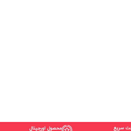
خت سریع
محصول اورجینال