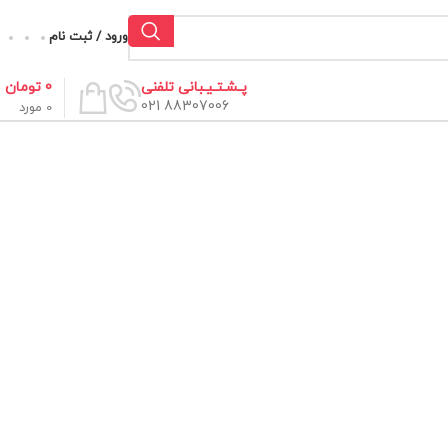
ورود / ثبت نام
0
تومان
پـشـتـیـبانی تلفنی
88307006 021
0
مورد