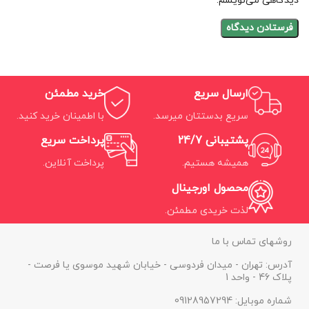
دیدگاهی می‌نویسم.
ارسال سریع
خرید مطمئن
سریع بدستتان میرسد.
با اطمینان خرید کنید.
پشتیبانی 24/7
پرداخت سریع
همیشه هستیم.
پرداخت آنلاین.
محصول اورجینال
لذت خریدی مطمئن.
روشهای تماس با ما
آدرس: تهران - میدان فردوسی - خیابان شهید موسوی یا فرصت -
پلاک 46 - واحد 1
شماره موبایل: 09128957294