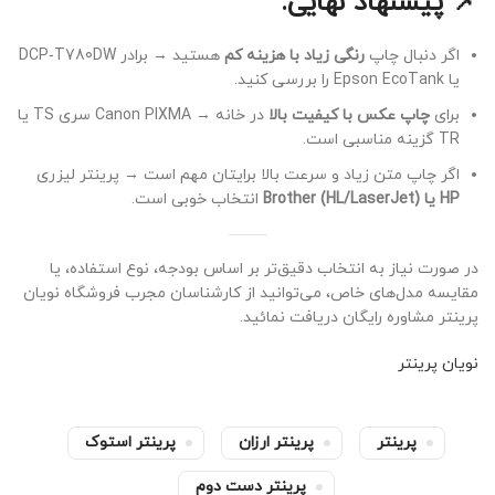
📌 پیشنهاد نهایی:
اگر دنبال چاپ
رنگی زیاد با هزینه کم
هستید → برادر DCP‑T780DW
یا Epson EcoTank را بررسی کنید.
برای
چاپ عکس با کیفیت بالا
در خانه → Canon PIXMA سری TS یا
TR گزینه مناسبی است.
اگر چاپ متن زیاد و سرعت بالا برایتان مهم است → پرینتر لیزری
HP یا Brother (HL/LaserJet)
انتخاب خوبی است.
در صورت نیاز به انتخاب دقیق‌تر بر اساس بودجه، نوع استفاده، یا
مقایسه مدل‌های خاص، می‌توانید از کارشناسان مجرب فروشگاه نویان
پرینتر مشاوره رایگان دریافت نمائید.
نویان پرینتر
پرینتر
پرینتر ارزان
پرینتر استوک
پرینتر دست دوم