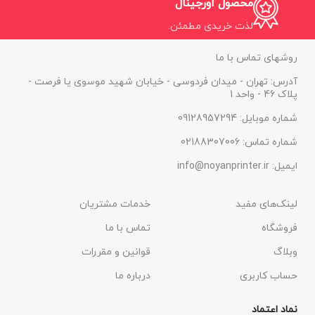
محصول اورجینال
لذت خریدی مطمئن.
روشهای تماس با ما
آدرس: تهران - میدان فردوسی - خیابان شهید موسوی یا فرصت -
پلاک 46 - واحد 1
شماره موبایل: 09128957294
شماره تماس: 02188307006
ایمیل: info@noyanprinter.ir
لینک‌های مفید
خدمات مشتریان
فروشگاه
تماس با ما
وبلاگ
قوانین و مقررات
حساب کاربری
درباره ما
نماد اعتماد