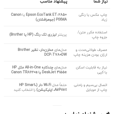
نیاز شما
پیشنهاد مناسب
چاپ عکس یا رنگی
Epson EcoTank ET‑2850
یا
Canon
زیاد
PIXMA (جوهرافشان)
استفاده مکرر متن/
پرینتر
لیزری تک رنگ (HP یا Brother)
جزوه چاپ
مصرف طولانی‌مدت و
مدل‌های
مخزن‌دار، نظیر Brother
ارزان بودن هزینه چاپ
DCP‑T780DW
نیاز به قابلیت اسکن
مدل‌های
چندکاره All-in-One مثل HP
یا کپی
DeskJet 4155e یا Canon TR8620a
اتصال بی‌سیم و راحتی
حتماً مدل
Wi‑Fi دار (HP Smart،
چاپ از موبایل
AirPrint، اپلیکیشن)
را انتخاب کنید