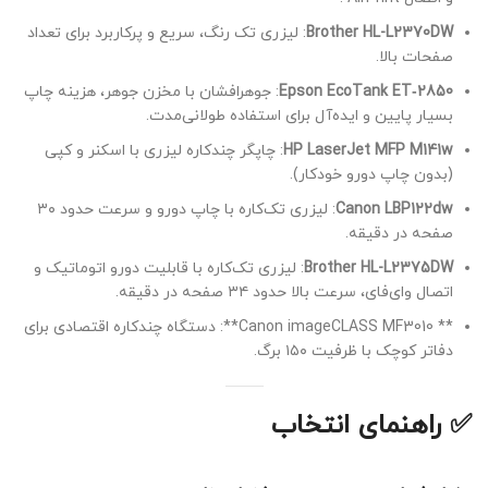
Brother HL-L2370DW
: لیزری تک رنگ، سریع و پرکاربرد برای تعداد
صفحات بالا.
Epson EcoTank ET‑2850
: جوهرافشان با مخزن جوهر، هزینه چاپ
بسیار پایین و ایده‌آل برای استفاده طولانی‌مدت.
HP LaserJet MFP M141w
: چاپگر چندکاره لیزری با اسکنر و کپی
(بدون چاپ دورو خودکار).
Canon LBP122dw
: لیزری تک‌کاره با چاپ دورو و سرعت حدود ۳۰
صفحه در دقیقه.
Brother HL-L2375DW
: لیزری تک‌کاره با قابلیت دورو اتوماتیک و
اتصال وای‌فای، سرعت بالا حدود ۳۴ صفحه در دقیقه.
** Canon imageCLASS MF3010**: دستگاه چندکاره اقتصادی برای
دفاتر کوچک با ظرفیت ۱۵۰ برگ.
✅ راهنمای انتخاب