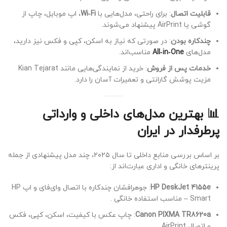
قابلیت اتصال
: برای راحتی، مدل‌هایی با
Wi‑Fi
، اپ موبایل، چاپ از
گوشی یا AirPrint پیشنهاد می‌شوند.
چندکاره بودن
: در صورتی که نیاز به اسکن، کپی و فکس نیز دارید،
مدل‌های
All‑in‑One
مناسب‌اند.
خدمات پس از فروش
: خرید از نمایندگی‌هایی مانند Kian Tejarat
مزیت پوشش گارانتی و تعمیرات آسان را دارد.
📊 بهترین مدل‌های داخلی و وارداتی
پرطرفدار در ایران
بر اساس بررسی منابع داخلی تا سال ۲۰۲۵، چند مدل پیشنهادی از جمله
پرینترهای خانگی و اداری عبارت‌اند از:
HP DeskJet 4155e
: جوهرافشان چندکاره با اتصال وای‌فای و اپ HP
Smart – مناسب استفاده خانگی
.
Canon PIXMA TR8620a
: چاپ عکس با کیفیت، اسکن، کپی، فکس
و اتصال AirPrint
.