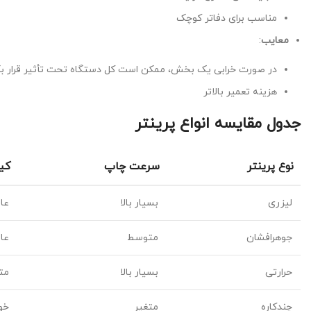
مناسب برای دفاتر کوچک
معایب
:
در صورت خرابی یک بخش، ممکن است کل دستگاه تحت تأثیر قرار بگ
هزینه تعمیر بالاتر
جدول مقایسه انواع پرینتر
نوع پرینتر
سرعت چاپ
کی
لیزری
بسیار بالا
عا
جوهرافشان
متوسط
عا
حرارتی
بسیار بالا
مت
چندکاره
متغیر
خو