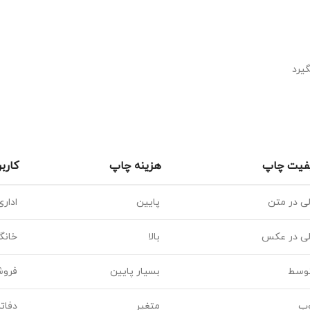
یرد
فیت چاپ
هزینه چاپ
کارب
لی در متن
پایین
اداری
لی در عکس
بالا
خانگ
وسط
بسیار پایین
فروش
ب
متغیر
دفات