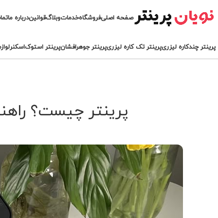
صفحه اصلی
فروشگاه
خدمات
وبلاگ
قوانین
درباره ما
تما
پرینتر چندکاره لیزری
پرینتر تک کاره لیزری
پرینتر جوهرافشان
پرینتر استوک
اسکنر
لواز
پرینتر چیست؟ راهنما