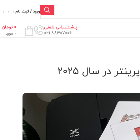
ورود / ثبت نام
0
تومان
پـشـتـیـبانی تلفنی
88307006 021
0
مورد
ر در سال ۲۰۲۵