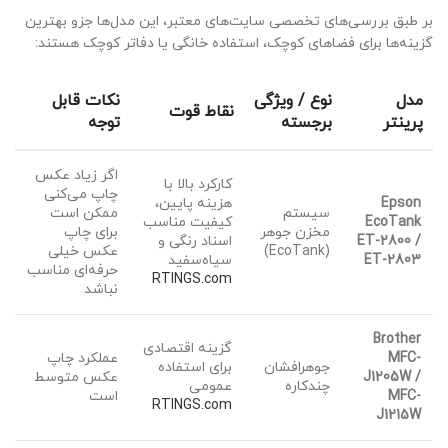
بر طبق بررسی‌های تخصصی سایت‌های معتبر، این مدل‌ها جزو بهترین
گزینه‌ها برای فضاهای کوچک، استفاده خانگی یا دفاتر کوچک هستند:
مدل
نوع / ویژگی
نکات قابل
نقاط قوت
پرینتر
برجسته
توجه
اگر زیاد عکس
کارکرد بالا با
چاپ می‌کنی
Epson
هزینه پایین،
سیستم
ممکن است
EcoTank
کیفیت مناسب
مخزن جوهر
برای چاپ
ET-2800 /
اسناد رنگی و
(EcoTank)
عکس خیلی
ET-2803
سیاه‌سفید
حرفه‌ای مناسب
RTINGS.com
نباشد
Brother
گزینه اقتصادی
MFC-
عملکرد چاپ
جوهرافشان
برای استفاده
J1205W /
عکس متوسط
چندکاره
عمومی
MFC-
است
RTINGS.com
J1215W