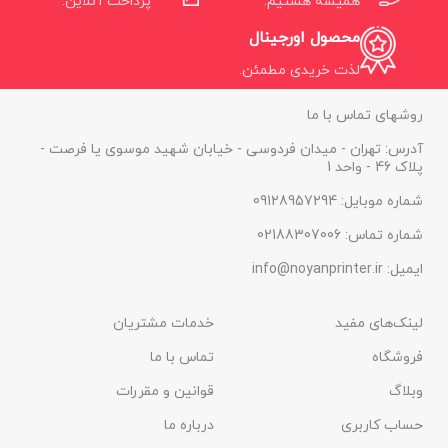
همیشه هستیم.
پرداخت آنلاین.
محصول اورجینال
لذت خریدی مطمئن.
روشهای تماس با ما
آدرس: تهران - میدان فردوسی - خیابان شهید موسوی یا فرصت -
پلاک 46 - واحد 1
شماره موبایل: 09128957294
شماره تماس: 02188307006
ایمیل: info@noyanprinter.ir
لینک‌های مفید
خدمات مشتریان
فروشگاه
تماس با ما
وبلاگ
قوانین و مقررات
حساب کاربری
درباره ما