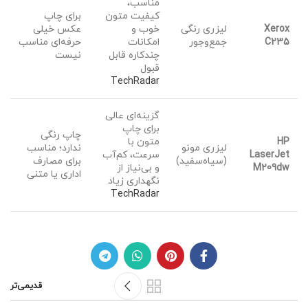
مناسب،
کیفیت متون
برای چاپ
Xerox
لیزری رنگی
خوب و
عکس خیلی
C235
جمع‌وجور
امکانات
حرفه‌ای مناسب
چندکاره قابل
نیست
قبول
TechRadar
گزینه‌ای عالی
برای چاپ
چاپ رنگی
HP
متون با
لیزری مونو
ندارد؛ مناسب
LaserJet
سرعت، کم‌آب
(سیاه‌سفید)
برای مصارف
M209dw
و بی‌نیاز از
اداری یا متنی
نگهداری زیاد
TechRadar
قدیمی‌تر