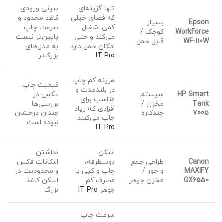
تنها گزینه‌ای
سینی ورودی
که فضای خیلی
کاغذ محدود و
Epson
بسیار
کمی اشغال
سرعت چاپ
WorkForce
کوچک /
می‌کند و حتی
پایین‌تر نسبت
WF-110W
قابل حمل
امکان حمل دارد
به مدل‌های
IT Pro
بزرگ‌تر
هزینه کم چاپ
کیفیت چاپ
در بلندمدت و
HP Smart
سیستم
عکس در
مناسب برای
Tank
مخزن /
بررسی‌ها
افرادی که زیاد
7005
چندکاره
چندان درخشان
چاپ می‌کنند
نبوده است
IT Pro
اسکن
نداشتن
Canon
طراحی جمع
دوسطرفه،
امکانات فکس
MAXIFY
و جور /
چاپ و کپی با
و محدودیت در
GX6550
مخزن جوهر
مصرف کم
اسکن کاغذ
جوهر
IT Pro
بزرگ
سرعت چاپ