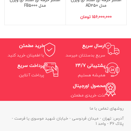
اسکنر حرفه ای اسناد ای ویژن
اسکنر حرفه ای اسناد ای ویژن
مدل AD250
مدل FB5000
تومان
ارسال سریع
خرید مطمئن
سریع بدستتان میرسد.
با اطمینان خرید کنید.
پشتیبانی 24/7
پرداخت سریع
همیشه هستیم.
پرداخت آنلاین.
محصول اورجینال
لذت خریدی مطمئن.
روشهای تماس با ما
آدرس: تهران - میدان فردوسی - خیابان شهید موسوی یا فرصت -
پلاک 46 - واحد 1