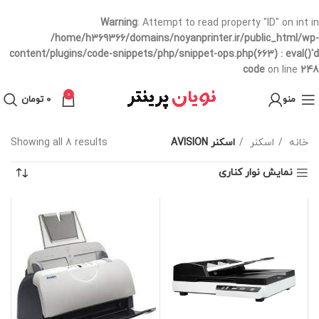
Warning
: Attempt to read property "ID" on int in
/home/h369366/domains/noyanprinter.ir/public_html/wp-
content/plugins/code-snippets/php/snippet-ops.php(663) : eval()'d
code
on line
248
0
منو
0
تومان
خانه
اسکنر
اسکنر AVISION
Showing all 8 results
نمایش نوار کناری