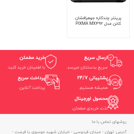
پرینتر چندکاره جوهرافشان
کانن مدل PIXMA MX492
ارسال سریع
خرید مطمئن
سریع بدستتان میرسد.
با اطمینان خرید کنید.
پشتیبانی 24/7
پرداخت سریع
همیشه هستیم.
پرداخت آنلاین.
محصول اورجینال
لذت خریدی مطمئن.
روشهای تماس با ما
آدرس: تهران - میدان فردوسی - خیابان شهید موسوی یا فرصت -