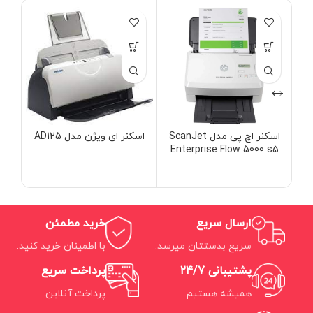
اسکنر اچ‌ پی مدل ScanJet
اسکنر ای ویژن مدل AD125
Enterprise Flow 5000 s5
ارسال سریع
خرید مطمئن
سریع بدستتان میرسد.
با اطمینان خرید کنید.
پشتیبانی 24/7
پرداخت سریع
همیشه هستیم.
پرداخت آنلاین.