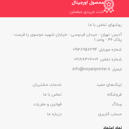
محصول اورجینال
لذت خریدی مطمئن.
روشهای تماس با ما
آدرس: تهران - میدان فردوسی - خیابان شهید موسوی یا فرصت -
پلاک 46 - واحد 1
شماره موبایل: 09128957294
شماره تماس: 02188307006
ایمیل: info@noyanprinter.ir
لینک‌های مفید
خدمات مشتریان
فروشگاه
تماس با ما
وبلاگ
قوانین و مقررات
حساب کاربری
درباره ما
نماد اعتماد