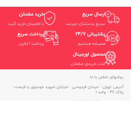
ارسال سریع
خرید مطمئن
سریع بدستتان میرسد.
با اطمینان خرید کنید.
پشتیبانی 24/7
پرداخت سریع
همیشه هستیم.
پرداخت آنلاین.
محصول اورجینال
لذت خریدی مطمئن.
روشهای تماس با ما
آدرس: تهران - میدان فردوسی - خیابان شهید موسوی یا فرصت -
پلاک 46 - واحد 1
شماره موبایل: 09128957294
شماره تماس: 02188307006
ایمیل: info@noyanprinter.ir