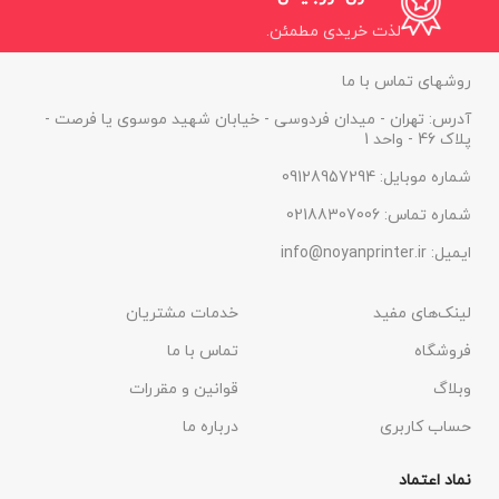
لذت خریدی مطمئن.
روشهای تماس با ما
آدرس: تهران - میدان فردوسی - خیابان شهید موسوی یا فرصت -
پلاک 46 - واحد 1
شماره موبایل: 09128957294
شماره تماس: 02188307006
ایمیل: info@noyanprinter.ir
لینک‌های مفید
خدمات مشتریان
فروشگاه
تماس با ما
وبلاگ
قوانین و مقررات
حساب کاربری
درباره ما
نماد اعتماد