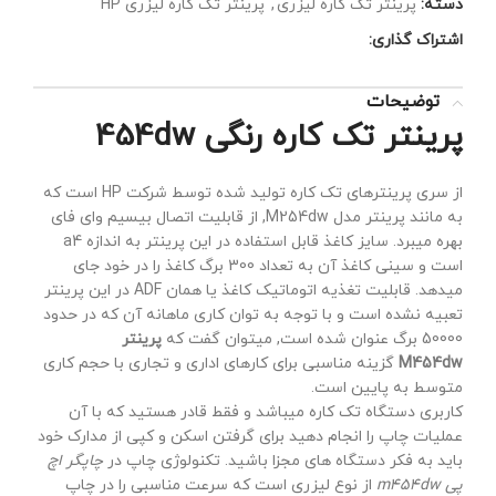
دسته:
پرینتر تک کاره لیزری
,
پرینتر تک کاره لیزری HP
اشتراک گذاری:
توضیحات
پرینتر تک کاره رنگی 454dw
از سری پرینترهای تک کاره تولید شده توسط شرکت HP است که
به مانند پرینتر مدل M254dw, از قابلیت اتصال بیسیم وای فای
بهره میبرد. سایز کاغذ قابل استفاده در این پرینتر به اندازه a4
است و سینی کاغذ آن به تعداد 300 برگ کاغذ را در خود جای
میدهد. قابلیت تغذیه اتوماتیک کاغذ یا همان ADF در این پرینتر
تعبیه نشده است و با توجه به توان کاری ماهانه آن که در حدود
50000 برگ عنوان شده است, میتوان گفت که
پرینتر
M454dw
گزینه مناسبی برای کارهای اداری و تجاری با حجم کاری
متوسط به پایین است.
کاربری دستگاه تک کاره میباشد و فقط قادر هستید که با آن
عملیات چاپ را انجام دهید برای گرفتن اسکن و کپی از مدارک خود
باید به فکر دستگاه های مجزا باشید. تکنولوژی چاپ در
چاپگر اچ
پی m454dw
از نوع لیزری است که سرعت مناسبی را در چاپ