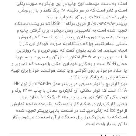
اسناد به دست میدهند. نوع چاپ در این چاپگر به صورت رنگی
است و قادر است که در هر دقیقه 28 برگ کاغذ را با رزولوشن
چاپی معادل با 600 دی پی آی به چاپ برساند.
پرینتر hp m454dw
از طریق درگاه USB2.0 که در پشت دستگاه
تعبیه شده است به کامپیوتر وصل میشود. برای گرفتن چاپ و
پرینت به صورت دورو با این پرینتر نیازی نیست که به روش
دستی اقدام کنید, چرا که دستگاه به صورت خودکار این کار را
انجام میدهد. اما شاید بتوان گفت که مهم ترین و به روزترین
قابلیت در پرینتر 454dw, امکان اتصال آن به صورت بیسیم یا
همان Wi-Fi است و به کاربر خود این امکان را میدهد که تصاویر و
یا اسناد موجود بر روی گوشی و یا تبلت هوشمند خود را برای تهیه
نسخه چاپی به چاپگر ارسال کند.
نوع کارتریج یا تونر مصرفی در پرینتر مدل m454dw, از نوع HP
414A است که تونر مشکی آن کارکردی معادل با چاپ 2400 برگ و
تونر رنگی آن کارکردی برابر با چاپ 2100 برگ کاغذ را دارد. برای
راحتی کار کاربران در هنگام کار با دستگاه, یک عدد صفحه نمایش
از نوع lcd که رنگی میباشد در قسمت بالایی پرینتر تعبیه شده
است که به عنوان کنترل پنل دستگاه از آن استفاده میشود و کار
با آن بسیار راحت است.