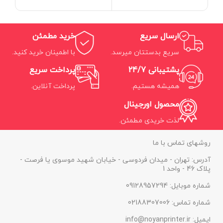
ارسال سریع
خرید مطمئن
سریع بدستتان میرسد.
با اطمینان خرید کنید.
پشتیبانی 24/7
پرداخت سریع
همیشه هستیم.
پرداخت آنلاین.
محصول اورجینال
لذت خریدی مطمئن.
روشهای تماس با ما
آدرس: تهران - میدان فردوسی - خیابان شهید موسوی یا فرصت -
پلاک 46 - واحد 1
شماره موبایل: 09128957294
شماره تماس: 02188307006
ایمیل: info@noyanprinter.ir