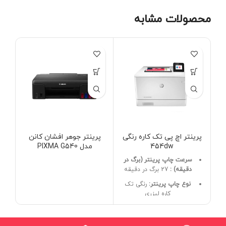
محصولات مشابه
پرینتر اچ پی تک کاره رنگی
پرینتر جوهر افشان کانن
پر
454dw
مدل PIXMA G540
مد
سرعت چاپ پرینتر (برگ در
دقیقه) :
27 برگ در دقیقه
ت
.ک
نوع چاپ پرینتر:
رنگی تک
کاره لیزری
توان چاپ پرینتر
ماهانه:
50000 برگه