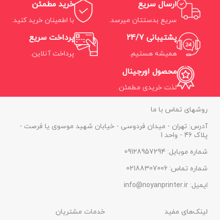
ارسال سریع
خرید مطمئن
کارکرد کارتریج یا تونر :
حدود
2300 برگ A4
سریع بدستتان میرسد.
با اطمینان خرید کنید.
تکنولوژی چاپ :
لیزری
پشتیبانی 24/7
پرداخت سریع
کاربرد پرینتر :
اداری – دفتری
همیشه هستیم.
پرداخت آنلاین.
پرینتر تک کاره رنگی 454dw
محصول اورجینال
لذت خریدی مطمئن.
روشهای تماس با ما
آدرس: تهران - میدان فردوسی - خیابان شهید موسوی یا فرصت -
پلاک 46 - واحد 1
شماره موبایل: 09128957294
شماره تماس: 02188307006
ایمیل: info@noyanprinter.ir
لینک‌های مفید
خدمات مشتریان