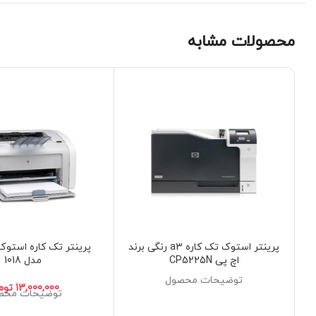
محصولات مشابه
پرینتر استوک تک کاره a3 رنگی برند
اچ پی CP5225N
مدل 1018
توضیحات محصول
توم
توضیحات محص