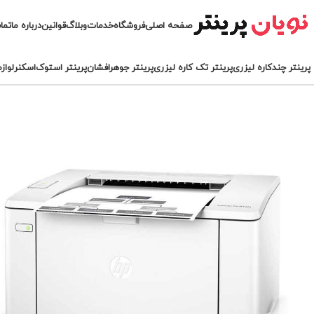
صفحه اصلی
فروشگاه
خدمات
وبلاگ
قوانین
درباره ما
تما
پرینتر چندکاره لیزری
پرینتر تک کاره لیزری
پرینتر جوهرافشان
پرینتر استوک
اسکنر
لواز