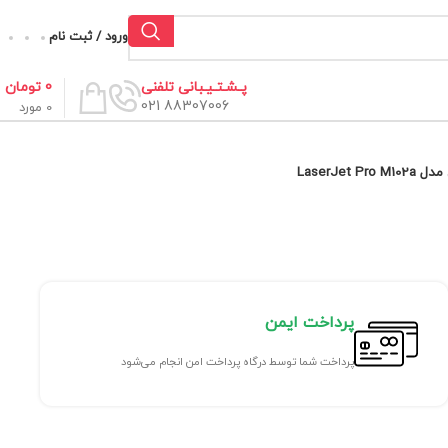
ورود / ثبت نام
0
تومان
پـشـتـیـبانی تلفنی
88307006 021
0
مورد
LaserJet 
پرداخت ایمن
پرداخت شما توسط درگاه پرداخت امن انجام می‌شود