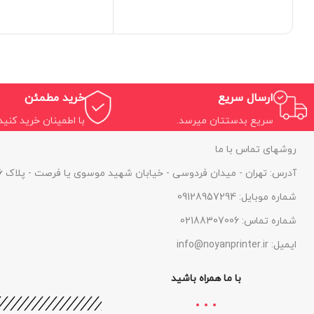
ارسال سریع
خرید مطمئن
سریع بدستتان میرسد.
با اطمینان خرید کنید.
روشهای تماس با ما
آدرس: تهران - میدان فردوسی - خیابان شهید موسوی یا فرصت - پلاک 46 - واحد 1
شماره موبایل: 09128957294
شماره تماس: 02188307006
ایمیل: info@noyanprinter.ir
با ما همراه باشید