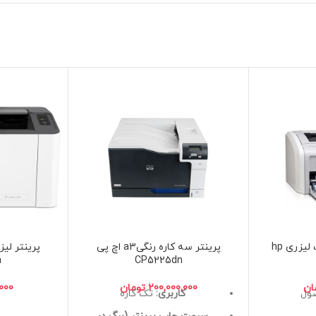
پرینتر تک کاره استوک لیزری hp
پرینتر سه کاره رنگیa3 اچ پی
پرینتر لی
a
CP5225dn
ان
تومان
ول
کاربری:
تک کاره