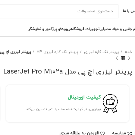
س با ما
م جانبی و مواد مصرفی
تجهیزات فروشگاهی
ویدئو پرژکتور و نمایشگر
خانه
پرینتر تک کاره لیزری
پرینتر تک کاره لیزری HP
پرینتر لیزری اچ پی مدل Pro M102a
پرینتر لیزری اچ پی مدل LaserJet Pro M102a
کیفیت اورجینال
نویان پرینتر کیفیت تمام محصولات را تضمین می‌کند
مقايسه
افزودن به علاقه مندی