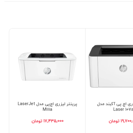
زری اچ پی آکبند مدل
پرینتر لیزری اچ‌پی مدل LaserJet
M111a
Laser 107
تومان
تومان