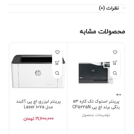
نظرات (0)
محصولات مشابه
پرینتر استوک تک کاره a3
پرینتر لیزری اچ پی آکبند
پ
رنگی برند اچ پی CP5225N
مدل Laser 107a
توضیحات محصول
تومان