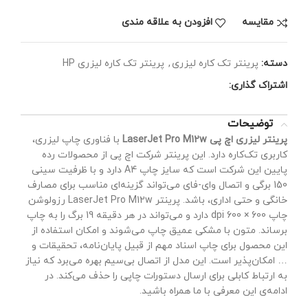
مقايسه
افزودن به علاقه مندی
دسته:
پرینتر تک کاره لیزری
,
پرینتر تک کاره لیزری HP
اشتراک گذاری:
توضیحات
پرینتر لیزری اچ پی LaserJet Pro M12w
با فناوری چاپ لیزری،
کاربری تک‌کاره دارد. این پرینتر شرکت اچ پی از محصولات رده
پایین این شرکت است که سایز چاپ A4 دارد و با ظرفیت سینی
150 برگی و اتصال وای-فای می‌تواند گزینه‌ای مناسب برای مصارف
خانگی و حتی اداری، باشد. پرینتر LaserJet Pro M12w رزولوشن
چاپ 600 × 600 dpi دارد و می‌تواند در هر دقیقه 19 برگ را به چاپ
برساند. متون با مشکی عمیق چاپ می‌شوند و امکان استفاده از
این محصول برای چاپ اسناد مهم از قبیل پایان‌نامه، تحقیقات و
… امکان‌پذیر است. این مدل از اتصال بی‌سیم بهره می‌برد که نیاز
به ارتباط کابلی برای ارسال دستورات چاپی را حذف می‌کند. در
ادامه‌ی این معرفی با ما همراه باشید.