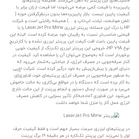
قابلیت‌های این پرینتر به ذهن می‌رسند. همیشه پرینترهای
پایین‌رده با قیمت کمی عرضه می‌شوند؛ اما قیمت ارزان برابر با
کیفیت پایین نیست. بازار پایین‌رده‌ها بدون درنظرگرفتن حوزه (
تلفن هوشمند، تبلت، لپ‌تاپ و …) همیشه رقابتی است و شرکت
HP با درک این مسئله، پرینتر لیزری LaserJet Pro M12w را با
قیمتی مناسب‌تر نسبت به رقیبان خود عرضه کرده است. البته این
قیمت پایین باعث افت کیفت این پرینتر لیزری نشده و با کارتریج
نوع HP 79A، خروجی این پرینتر لیزری تک‌رنگ از کیفیت خوبی
برخوردار است که به‌وضوح می‌توان آن را مشاهده کرد. کیفیت در
کنار صرفه‌جوبی در مصرف انرژی، از مباحثی به‌شمار می‌رود که
دنیای امروز را بیش‌ازپیش به خود درگیر کرده است. شرکت اچ‌پی
به‌ منظور صرفه‌جویی در مصرف انرژی پرینترهای خود، فناوری‌ای
به کار برده است که دستگاه را در مواقع بی‌کاری، به حالت خاموش
می‌برد و در صورت ارسال دستور و انجام پرینت از این حالت خارج
می‌شود. این فناوری آماده‌به‌کار تأثیر بسزایی در کاهش مصرف
انرژی محل کار یا منزل شما خواهد داشت.
در پرینترهای لیزری سرعت بسیار مهم است و فقط کیفیت حرف
اول را نمی‌زند. این پرینتر تک‌کاره در هر دقیقه 19 برگ پرینت