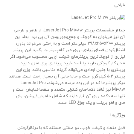
طراحی
جدا از مشخصات پرینتر LaserJet Pro M108w، از ظاهر و طراحی
آن نیز می‌توان به کوچک و جمع‌وجوربودن آن پی برد. ابعاد این
پرینتر 298x250x400 میلی‌متر است و به‌راحتی می‌تواند بدون
اشغال‌کردن فضای زیادی، روی میز کامپیوتر جا بگیرد. این پرینتر
لیزری از کوچک‌ترین پرینترهای شرکت اچ‌پی محسوب می‌شود. اگر
محل کار کوچکی دارید یا قصد خرید پرینتری برای منزل دارید،
پرینتری با چنین ابعادی می‌تواند گزینه مناسبی باشد. وزن این
پرینتر 5.2 کیلوگرم است و جابه‌جایی آن بسیار راحت است. همانند
دیگر پرینترها که در این رده عرضه می‌شوند، LaserJet Pro
M108w نیز فاقد دکمه‌های کنترلی متعدد و صفحه‌نمایش است و
تنها سه دکمه روی آن قرار دارند که شامل خاموش/روشن، وای-
فای و لغو پرینت و یک چراغ LED است.
ویژگی‌ها
قابل‌اعتماد و کیفت خوب، دو صفتی هستند که با درنظرگرفتن