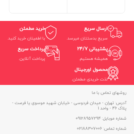
ارسال سریع
خرید مطمئن
سریع بدستتان میرسد.
با اطمینان خرید کنید.
پشتیبانی 24/7
پرداخت سریع
همیشه هستیم.
پرداخت آنلاین.
محصول اورجینال
لذت خریدی مطمئن.
روشهای تماس با ما
آدرس: تهران - میدان فردوسی - خیابان شهید موسوی یا فرصت -
پلاک 46 - واحد 1
شماره موبایل: 09128957294
شماره تماس: 02188307006