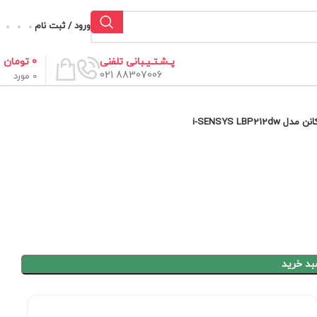
ورود / ثبت نام
0
تومان
پـشـتـیـبانی تلفنی
88307006 021
0
مورد
i-SENSYS LBP212
بد خرید