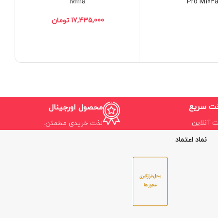
M111a
Pro M102
تومان
خت سریع
محصول اورجینال
ت آنلاین.
لذت خریدی مطمئن.
نماد اعتماد