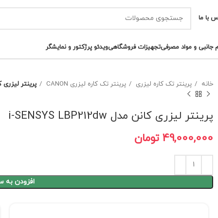
س با ما
م جانبی و مواد مصرفی
تجهیزات فروشگاهی
ویدئو پرژکتور و نمایشگر
خانه
پرینتر تک کاره لیزری
پرینتر تک کاره لیزری CANON
پرینتر لیزری کانن مدل dw
پرینتر لیزری کانن مدل i-SENSYS LBP212dw
تومان
افزودن به س