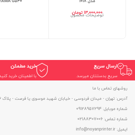
مدل 1018
PIXMA G540
تومان
توضیحات محصول
ارسال سریع
خرید مطمئن
سریع بدستتان میرسد.
با اطمینان خرید کنید.
روشهای تماس با ما
آدرس: تهران - میدان فردوسی - خیابان شهید موسوی یا فرصت - پلاک 46 - واحد 1
شماره موبایل: 09128957294
شماره تماس: 02188307006
ایمیل: info@noyanprinter.ir