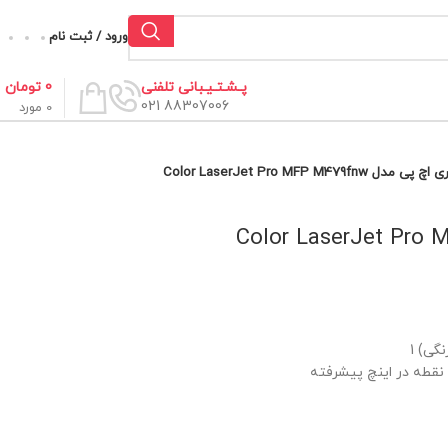
ورود / ثبت نام
0
تومان
پـشـتـیـبانی تلفنی
88307006 021
0
مورد
Color LaserJet Pro MFP M479