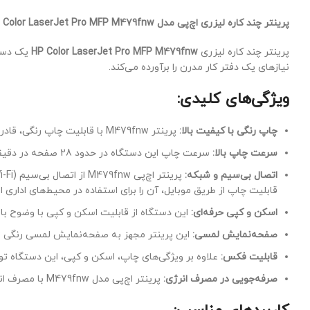
پرینتر چند کاره لیزری اچ‌پی مدل Color LaserJet Pro MFP M479fnw
پرینتر چند کاره لیزری
HP Color LaserJet Pro MFP M479fnw
یک دستگ
نیازهای یک دفتر کار مدرن را برآورده می‌کند.
ویژگی‌های کلیدی:
چاپ رنگی با کیفیت بالا:
پرینتر M479fnw با قابلیت چاپ رنگی، قادر است تصاویری با وضوح و کیفیت بالا ارائه دهد. این ویژگی برای چاپ اسناد گرافیکی، گزارش‌ها و اسناد تبلیغاتی بسیار مناسب است.
سرعت چاپ بالا:
سرعت چاپ این دستگاه در حدود 28 صفحه در دقیقه برای هر دو حالت سیاه و سفید و رنگی است که موجب صرفه‌جویی در زمان و افزایش بهره‌وری می‌شود.
اتصال بی‌سیم و شبکه:
قابلیت چاپ از طریق موبایل، آن را برای استفاده در محیط‌های اداری ای
اسکن و کپی حرفه‌ای:
این دستگاه از قابلیت اسکن و کپی با وضوح بالا
صفحه‌نمایش لمسی:
این پرینتر مجهز به صفحه‌نمایش لمسی رنگی 4.3 اینچی است که کار با دستگاه را ساده و سریع می‌کند. منوهای تعاملی و گزینه‌های تنظیمات به راحتی در دسترس قرار دارند.
قابلیت فکس:
علاوه بر ویژگی‌های چاپ، اسکن و کپی، این دستگاه توا
صرفه‌جویی در مصرف انرژی:
پرینتر اچ‌پی مدل M479fnw با مصرف انرژی بهینه، می‌تواند به حفظ منابع انرژی در محل کار کمک کند.