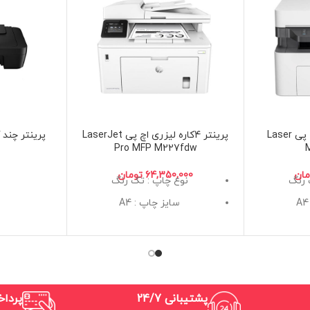
پرینتر 4کاره لیزری اچ پی Laser
پرینتر 4کاره لیزری اچ پی LaserJet
s
Pro MFP M227fdw
مان
تومان
 رنگ
نوع چاپ : تک رنگ
سایز چاپ : A4
اپ لیزری
تکنولوژی چاپ : چاپ لیزری
ه (پرینت، اسکن،
کاربری : 4 کاره (پرینت، اسکن،
)
کپی،فکس)
پشتیبانی 24/7
پردا