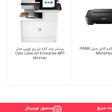
پرینتر چند کاره کانن مدل PIXMA
پرینتر چند کاره لیزری اچ‌پی مدل
Color LaserJet Enterprise MFP
MG2545
M776dn
خت سریع
محصول اورجینال