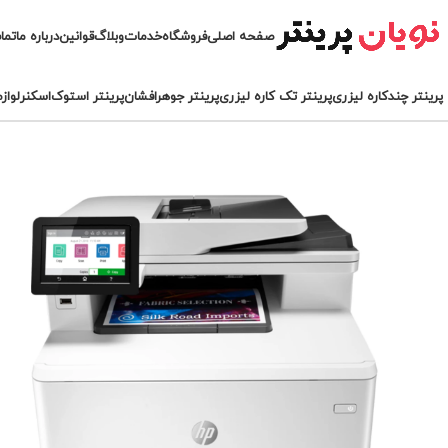
صفحه اصلی
فروشگاه
خدمات
وبلاگ
قوانین
درباره ما
تما
پرینتر چندکاره لیزری
پرینتر تک کاره لیزری
پرینتر جوهرافشان
پرینتر استوک
اسکنر
لواز