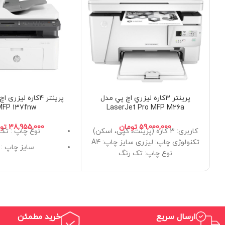
پرينتر 3کاره ليزري اچ پي مدل
MFP 137fnw
LaserJet Pro MFP M26a
تومان
تو
کاربری: 3 کاره (پرینت، کپی، اسکن)
نوع چاپ : تک
تکنولوژی چاپ: لیزری سایز چاپ: A4
سایز چاپ : A4
نوع چاپ: تک رنگ
تکنولوژی چاپ : چ
کاربری : 4 کار
کپی،فکس
ارسال سریع
خرید مطمئن