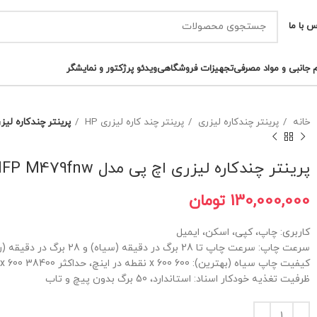
س با ما
م جانبی و مواد مصرفی
تجهیزات فروشگاهی
ویدئو پرژکتور و نمایشگر
خانه
پرینتر چندکاره لیزری
پرینتر چند کاره لیزری HP
پرینتر چندکاره لیزری اچ‌ پی مدل fnw
پرینتر چندکاره لیزری اچ‌ پی مدل Color LaserJet Pro MFP M479fnw
تومان
کاربری: چاپ، کپی، اسکن، ایمیل
سرعت چاپ: سرعت چاپ تا 28 برگ در دقیقه (سیاه) و 28 برگ در دقیقه (رنگی) 1
کیفیت چاپ سیاه (بهترین): 600 x 600 نقطه در اینچ، حداکثر 38400 x 600 نقطه در اینچ پیشرفته
ظرفیت تغذیه خودکار اسناد: استاندارد، 50 برگ بدون پیچ و تاب