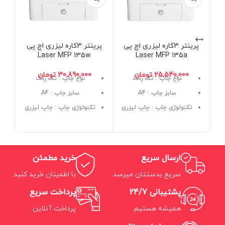
پرینتر 3کاره لیزری اچ پی
پرینتر 3کاره لیزری اچ پی
Laser MFP 135w
Laser MFP 135a
تومان
تومان
نوع چاپ : تک رنگ
نوع چاپ : تک رنگ
سایز چاپ : A4
سایز چاپ : A4
تکنولوژی چاپ : چاپ لیزری
تکنولوژی چاپ : چاپ لیزری
کاربری : 3 کاره (پرینت،
کاربری : 3 کاره (پرینت،
اسکن، کپی)
اسکن، کپی)
ارسال سریع
خرید مطمئن
سریع بدستتان میرسد.
با اطمینان خرید کنید.
پشتیبانی 24/7
پرداخت سریع
همیشه هستیم.
پرداخت آنلاین.