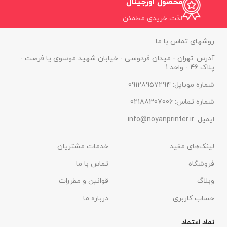
محصول اورجینال
لذت خریدی مطمئن.
روشهای تماس با ما
آدرس: تهران - میدان فردوسی - خیابان شهید موسوی یا فرصت -
پلاک 46 - واحد 1
شماره موبایل: 09128957294
شماره تماس: 02188307006
ایمیل: info@noyanprinter.ir
لینک‌های مفید
خدمات مشتریان
فروشگاه
تماس با ما
وبلاگ
قوانین و مقررات
حساب کاربری
درباره ما
نماد اعتماد