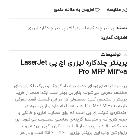
مقايسه
افزودن به علاقه مندی
دسته:
پرینتر چند کاره لیزری HP
,
پرینتر چندکاره لیزری
اشتراک گذاری:
توضیحات
پرینتر چندکاره لیزری اچ پی LaserJet
Pro MFP M130a
پرینترها با فناوری‌های جدید در ابعاد کوچک و بزرگ با کارایی‌های
مختلف معرفی می‌شوند؛ بنابراین بهتر است ابتدا هدف از خرید
پرینتر را مشخص کنید. محصولی که در این قسمت قصد معرفی
داریم، LaserJet Pro MFP M130a نام دارد و از پرینترهای
چندکاره‌ی شرکت اچ پی است که برای مصارف اداری و خانگی با
حجم کاری کم و متوسط گزینه‌ی مناسبی محسوب می‌شود. این
دستگاه، علاوه بر پرینت، از قابلیت اسکن و کپی بهره می‌برد.
رزولوشن چاپ این پرینتر لیزری 600 × 600 dpi است و در هر