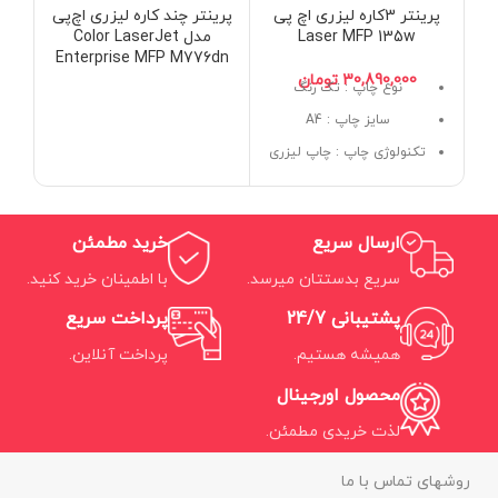
پرینتر 3کاره لیزری اچ پی
پرینتر چند کاره لیزری اچ‌پی
پری
Laser MFP 135w
مدل Color LaserJet
مدل F4780w
Enterprise MFP M776dn
تومان
نوع چاپ : تک رنگ
سایز چاپ : A4
تکنولوژی چاپ : چاپ لیزری
کاربری : 3 کاره (پرینت،
اسکن، کپی)
ارسال سریع
خرید مطمئن
سریع بدستتان میرسد.
با اطمینان خرید کنید.
پشتیبانی 24/7
پرداخت سریع
همیشه هستیم.
پرداخت آنلاین.
محصول اورجینال
لذت خریدی مطمئن.
روشهای تماس با ما