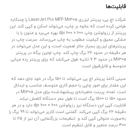
قابلیت‌ها
شرکت اچ پی، پرینتر لیزری LaserJet Pro MFP M130a را چندکاره
طراحی کرده است که علاوه بر چاپ، می‌تواند اسکن و کپی کند. این
پرینتر از رزولوشن چاپ 600 × 600 dpi بهره می‌برد و متون را با
مشکی عمیق و کیفیت مطلوب به چاپ می‌رساند. سرعت چاپ در
پرینترهای لیزری بسیار حائز اهمیت است، و این مدل می‌تواند در
هر دقیقه در حدود 22 برگ چاپ کند. چاپ اولین برگه در پرینتر
M130a در حدود 7.3 ثانیه طول می‌کشد که برای پرینتر رده میانی
متوسط و قابل‌قبول است.
سینی کاغذ پرینتر اچ پی می‌تواند تا 150 برگ در خود جای دهد که
این مقدار برای امور چاپی با حجم کاری متوسط، مناسب و ایدئال
است. تعداد پرینت ماهیانه‌ی پیشنهادشده برای مدل M130a در
حدود 150 تا 1500 برگ است تا طول عمر دستگاه کاهش نیابد.
قابلیت کپی این دستگاه نیز رزولوشن 600 × 600 dpi دارد و در هر
دقیقه 22 برگ کپی می‌کند. گفتنی است کاربر می‌تواند تا 99 برگ را
به‌صورت متوالی کپی کند و تنظیمات بزرگنمایی آن نیز از 25 تا
400 درصد متغیر و قابل تنظیم است.