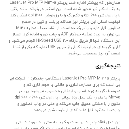
همان‌طور که پیشتر اشاره شد، پرینتر LaserJet Pro MFP M130a
به یک اسکنر نیز مجهز شده است. این اسکنر می‌تواند اسناد رنگی
را با رزولوشن 600 dpi و تک‌رنگ را با رزولوشن 1200 dpi اسکن کند.
کیفیت اسکن این پرینتر نیز همانند پرینت و کپی در سطح
مطلوبی قرار دارد و راضی‌کننده است. از نقاط ضعف مدل M130a
می‌توان به نبود تغذیه خودکار ADF و چاپ دورو اشاره کرد. اتصال
این دستگاه تنها از طریق درگاه Hi-Speed USB 2.0 انجام می‌شود و
کاربر گزینه‌ای جز ارتباط کابلی از طریق USB ندارد که یکی از نقاط
ضعف آن نیز محسوب می‌شود.
نتیجه‌گیری
پرینتر LaserJet Pro MFP M130a دستگاهی چندکاره از شرکت اچ
پی است که برای مصارف اداری و خانگی با حجم کاری کم و
متوسط، گزینه ی مناسب و ایدئالی محسوب می‌شود. پرینتر
M130a به‌عنوان یک مدل رده میانی، با رزولوشن 600 × 600 dpi
متون را با مشکی عمیق چاپ می‌کند و حتی در چاپ تصاویر و
چارت‌ها عملکرد قابل‌ملاحظه‌ای از خود نشان می‌دهد.
این مدل فاقد چاپ دورو است و کاربر بایستی به‌صورت دستی
برگه‌ها را پشت‌و‌رو کند که امری زمان‌بر است. اگر قصد دارید این