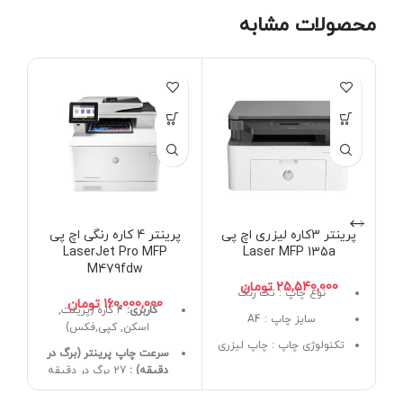
محصولات مشابه
پرینتر 3کاره لیزری اچ پی
پرینتر 4 کاره رنگی اچ پی
LaserJet Pro MFP
Laser MFP 135a
M479fdw
تومان
نوع چاپ : تک رنگ
تومان
کاربری:
4 کاره (پرینت,
سایز چاپ : A4
اسکن, کپی,فکس)
تکنولوژی چاپ : چاپ لیزری
سرعت چاپ پرینتر (برگ در
دقیقه) :
27 برگ در دقیقه
کاربری : 3 کاره (پرینت،
اسکن، کپی)
نوع چاپ پرینتر:
رنگی