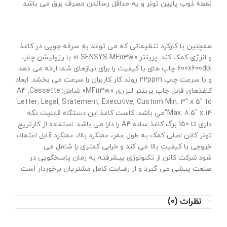
نقطه ذوب پایین تونر و به حداقل رساندن مصرف برق می باشد.
همچنین با کارکرد تنظیماتی که می تواند به صرفه جویی در کاغذ
و انرژی کمک کند. پرینتر «i-SENSYS MF113w» با رزولیشن چاپ
600x600dpi چاپ های با کیفیت را برای نیازهای شما ارائه می دهد
و با سرعت چاپ 22ppm روند کار کاربران را سرعت می بخشد. ابعاد
کاغذهای قابل چاپ پرینتر لیزری «MF113w» شامل:A4 ,Cassette:
Letter, Legal, Statement, Executive, Custom Min. 3" x 5" to
Max. 8.5" x 14"می باشد. کاست کاغذ این دستگاه قابلیت نگه
داری تا 150 برگ کاغذ ساده A4 را دارا می باشد. استفاده از کارتریج
تونر کانن اصلی کمک به طول عمر، عملکرد بالا، عملکرد قابل اعتماد،
خروجی با کیفیت بالا می کند و خرابی کمتری را شامل می
شود.شرکت کانن از تکنولوژی پیشرفته به زمان پاسخگویی در
صنعت پیشی می گیرد و از رضایت کامل مشتریان برخوردار است.
نظرات (0)