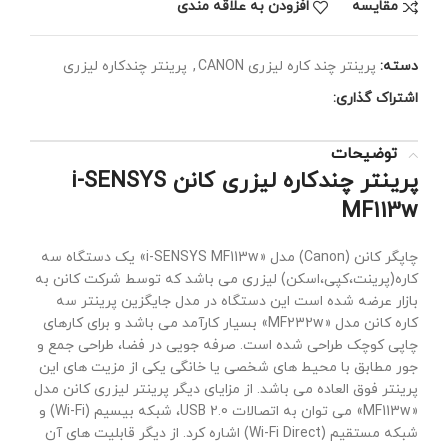
مقايسه
افزودن به علاقه مندی
دسته:
پرینتر چند کاره لیزری CANON
,
پرینتر چندکاره لیزری
اشتراک گذاری:
توضیحات
پرینتر چندکاره لیزری کانن i-SENSYS
MF113w
چاپگر کانن (Canon) مدل «i-SENSYS MF113w» یک دستگاه سه
کاره(پرینت،کپی،اسکن) لیزری می باشد که توسط شرکت کانن به
بازار عرضه شده است این دستگاه در مدل جایگزین پرینتر سه
کاره کانن مدل «MF232w» بسیار کارآمد می باشد و برای کارهای
چاپی کوچک طراحی شده است. صرفه جویی در فضا، طراحی جمع و
جور مطابق با محیط های شخصی یا خانگی یکی از مزیت های این
پرینتر فوق العاده می باشد. از مزایای دیگر پرینتر لیزری کانن مدل
«MF113w» می توان به اتصالات USB 2.0، شبکه بیسیم (Wi-Fi) و
شبکه مستقیم (Wi-Fi Direct) اشاره کرد. از دیگر قابلیت های آن