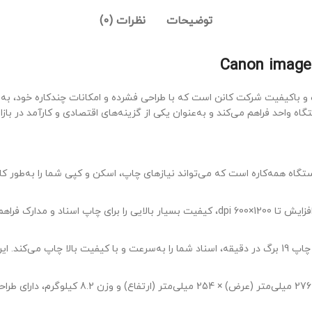
توضیحات
نظرات (0)
باکیفیت شرکت کانن است که با طراحی فشرده و امکانات چندکاره خود، به‌وی
ه واحد فراهم می‌کند و به‌عنوان یکی از گزینه‌های اقتصادی و کارآمد در باز
Canon imageCLASS MF301 یک دستگاه همه‌کاره است که می‌تواند نیازهای چاپ، اسکن و کپی شما 
این پرینتر با رزولوشن چاپ 600×600 dpi و قابلیت افزایش تا 1200×600 dpi، کیفیت بسی
پرینتر Canon imageCLASS MF3010 با سرعت چاپ 19 برگ در دقیقه، اسناد شما را به‌سرعت و با کی
این دستگاه با ابعاد 372 میلی‌متر (طول)