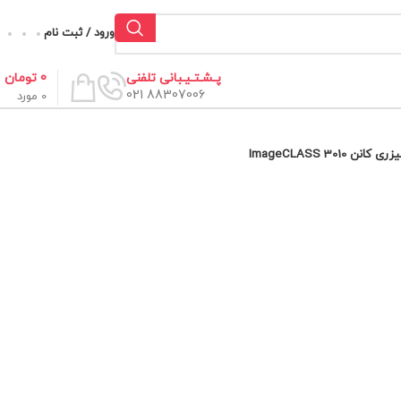
ورود / ثبت نام
0
تومان
پـشـتـیـبانی تلفنی
88307006 021
0
مورد