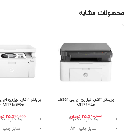
محصولات مشابه
پرینتر 3کاره لیزری اچ پی Laser
o MFP M136a
MFP 135a
تومان
توم
نوع چاپ : تک رنگ
نوع چاپ : تک
سایز چاپ : A4
سایز چاپ : A4