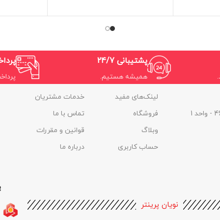
اپ لیزری
تکنولوژی چاپ : چاپ لیزری
تکنولوژ
ه (پرینت، اسکن،
کاربری : 3 کاره (پرینت، اسکن،
کپی)
پشتیبانی 24/7
پردا
همیشه هستیم.
پرداخ
لینک‌های مفید
خدمات مشتریان
فروشگاه
تماس با ما
وبلاگ
قوانین و مقررات
حساب کاربری
درباره ما
پ
نویان پرینتر