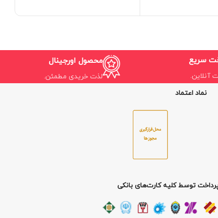
ی چاپ : چاپ لیزری
کاربری : 4 کاره (پرینت، اسکن،
کپی،فکس)
خت سریع
محصول اورجینال
ت آنلاین.
لذت خریدی مطمئن.
نماد اعتماد
رداخت توسط کلیه کارت‌های بانکی