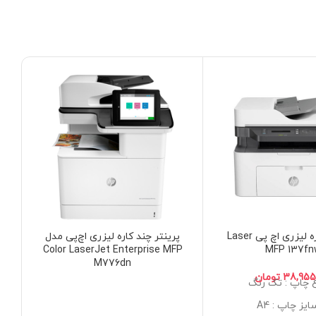
پرینتر 4کاره لیزری اچ پی Laser
پرینتر چند کاره لیزری اچ‌پی مدل
پ
MFP 137f
Color LaserJet Enterprise MFP
مدل fnw
M776dn
تومان
 چاپ : تک رنگ
ایز چاپ : A4