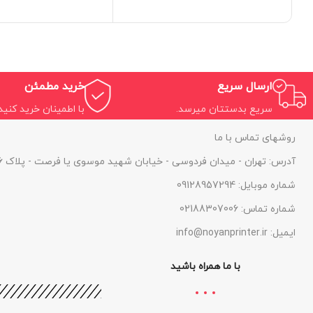
تکنولوژی چاپ : چاپ لیزری
تکنولوژی چاپ : چ
کاربری : 3 کاره (پرینت، اسکن،
کاربری : 3 کار
کپی)
کپی)
ارسال سریع
خرید مطمئن
سریع بدستتان میرسد.
با اطمینان خرید کنید.
روشهای تماس با ما
آدرس: تهران - میدان فردوسی - خیابان شهید موسوی یا فرصت - پلاک 46 - واحد 1
شماره موبایل: 09128957294
شماره تماس: 02188307006
ایمیل: info@noyanprinter.ir
با ما همراه باشید