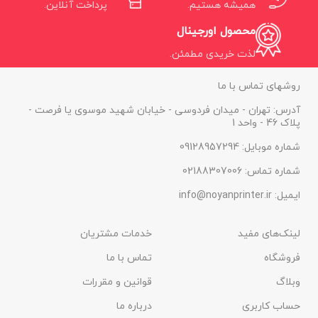
همیشه هستیم.
پرداخت آنلاین.
محصول اورجینال
لذت خریدی مطمئن.
روشهای تماس با ما
آدرس: تهران - میدان فردوسی - خیابان شهید موسوی یا فرصت -
پلاک 46 - واحد 1
شماره موبایل: 09128957294
شماره تماس: 02188307006
ایمیل: info@noyanprinter.ir
لینک‌های مفید
خدمات مشتریان
فروشگاه
تماس با ما
وبلاگ
قوانین و مقررات
حساب کاربری
درباره ما