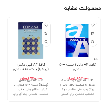
محصولات مشابه
کاغذ A4 دابل آ بسته 500
کاغذ A4 کپی مکس
عددی
(پیشوا) بسته 500 عددی
تومان
تومان
کاغذ A4 دابل آ بسته 500
کاغذ
A4 کپی مکس
کا
عددی با کیفیت بالای چاپ و
(پیشوا)
بسته 500 عددی، با
عد
ویژگی‌های فنی مناسب، یک
کیفیت بالای چاپ و قیمت
قیم
انتخاب مطمئن برای کسانی
مناسب، انتخابی ایده‌آل برای
ب
است که به دنبال یک کاغذ
مصرف روزمره در دفاتر،
سا
مطمئن و مقاوم برای چاپ
سازمان‌ها و مدارس است. این
کا
روزمره و حرفه‌ای هستند. این
کاغذ با سازگاری عالی با انواع
دست